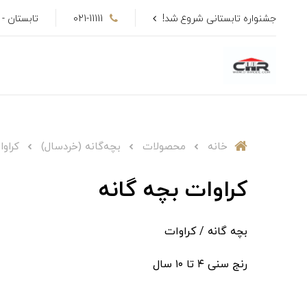
جشنواره تابستانی شروع شد!
021-11111
تابستان - تا 50٪ ت
خانه
محصولات
بچه‌گانه (خردسال)
کراوا
کراوات بچه گانه
بچه گانه / کراوات
رنج سنی ۴ تا ۱۰ سال