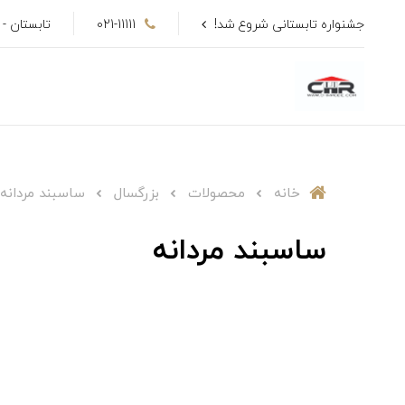
جشنواره تابستانی شروع شد!
021-11111
تابستان - تا 50٪ ت
خانه
محصولات
بزرگسال
ساسبند مردانه
ساسبند مردانه