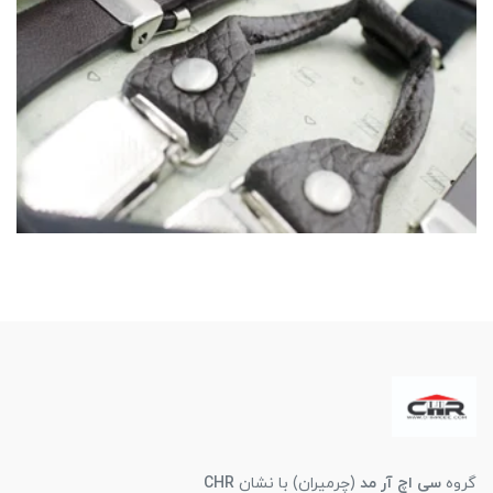
گروه
سی اچ آر مد
(چرمیران) با نشان
CHR