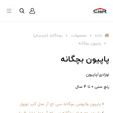
خانه
محصولات
بچه‌گانه (خردسال)
پاپیون بچگانه
پاپیون بچگانه
نوزادی/پاپیون
رنج سنی ۰ تا ۴ سال
پاپیون وکیومی بچگانه سی اچ آر مدل گپ توپول