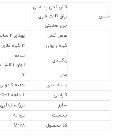
کش نخی پنبه ای
جنس
یراق آلات فلزی
چرم صنعتی
عرض کش
پهنای ۲ سانت
گیره و یراق
۳ گیره فلزی ابکاری نیکل
ساده
رنگبندی
الوان (نقش دا
مدل
Y
بسته بندی
جعبه کادویی مقوایی ۳
گارانتی
۶ ماهه CHR با ارائه فاکتور یا رسید خرید
سایز
بزرگسال/فری 
جنسیت
مردانه
کد محصول
M068