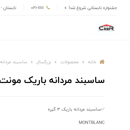
جشنواره تابستانی شروع شد!
021-11111
تابستان - تا 50٪ ت
خانه
محصولات
بزرگسال
ساسبند مردانه
ساسبند مردانه باریک مونت بلانک ۳ گیره 
✅ساسبند مردانه باریک ۳ گیره
MONTBLANC