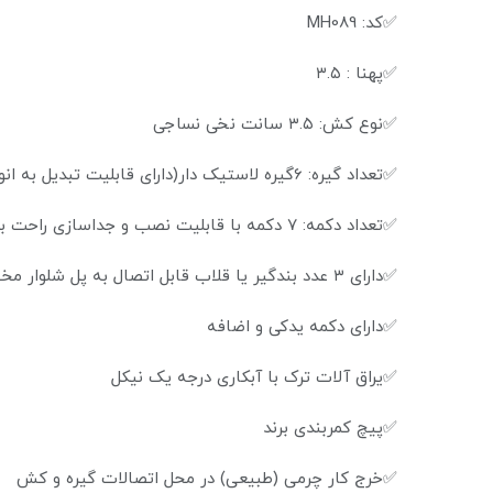
✅کد: MH089
✅پهنا : ۳.۵
✅نوع کش: ۳.۵ سانت نخی نساجی
✅تعداد گیره: 6گیره لاستیک دار(دارای قابلیت تبدیل به انواع ساسبند ۳ و ۴ گیره و همچنین قابلیت جایگزینی دکمه بجای گیره)
✅تعداد دکمه: ۷ دکمه با قابلیت نصب و جداسازی راحت بر روی انواع شلوار
✅دارای ۳ عدد بندگیر یا قلاب قابل اتصال به پل شلوار مخصوص افراد با وزن بالا و یا افراد دارای تحرک زیاد
✅دارای دکمه یدکی و اضافه
✅یراق آلات ترک با آبکاری درجه یک نیکل
✅پیچ کمربندی برند
✅خرج کار چرمی (طبیعی) در محل‌ اتصالات گیره و کش