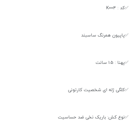
✅کد : K004
✅پاپیون همرنگ ساسبند
✅پهنا : 1.5 سانت
✅️کلگی ژله ای شخصیت کارتونی
✅نوع کش: باریک نخی ضد حساسیت