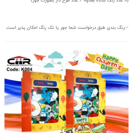
(۸ عدد رنگ ساده بعلاوه ۴ عدد طرح دار بصورت جور)
✅رنگ بندی طبق درخواست شما جور یا تک رنگ امکان پذیر است.